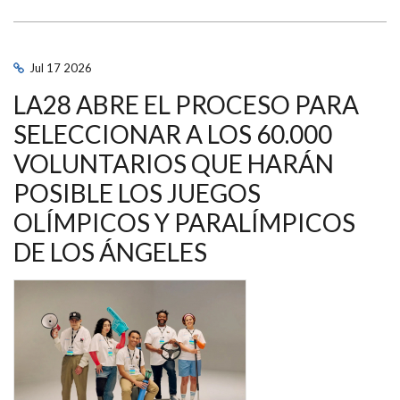
DE
ESPAÑA
DE
PISTA
ÉLITE-
Jul
17
2026
SUB23
Y
LA28 ABRE EL PROCESO PARA
PARALÍMPICO
CONTARÁ
CON
SELECCIONAR A LOS 60.000
UNA
PRUEBA
VOLUNTARIOS QUE HARÁN
DE
TEAM
POSIBLE LOS JUEGOS
SPRINT
INCLUSIVO
OLÍMPICOS Y PARALÍMPICOS
DE LOS ÁNGELES