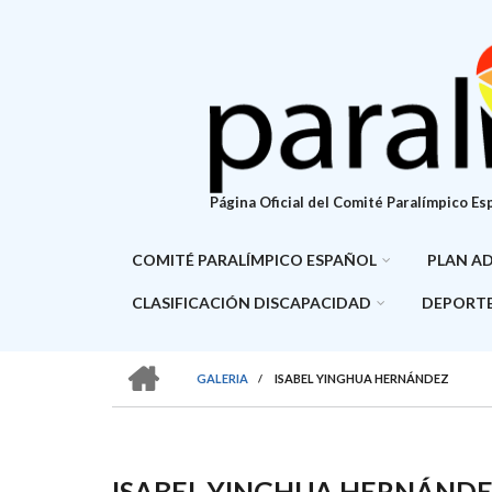
Pasar
al
contenido
principal
Página Oficial del Comité Paralímpico Es
COMITÉ PARALÍMPICO ESPAÑOL
PLAN A
CLASIFICACIÓN DISCAPACIDAD
DEPORTE
HOME
GALERIA
/
ISABEL YINGHUA HERNÁNDEZ
SOBRESCRIBIR
ENLACES
DE
ISABEL YINGHUA HERNÁND