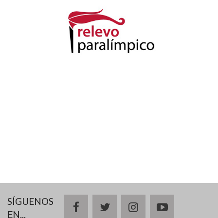
SÍGUENOS
facebook
twitter
instagram
youtube
EN...