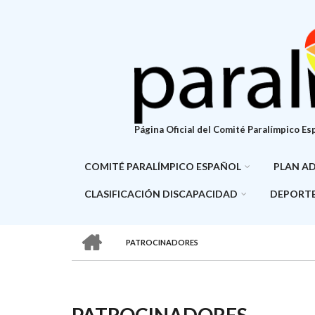
Pasar
al
contenido
principal
Página Oficial del Comité Paralímpico Es
COMITÉ PARALÍMPICO ESPAÑOL
PLAN A
CLASIFICACIÓN DISCAPACIDAD
DEPORTE
HOME
PATROCINADORES
SOBRESCRIBIR
ENLACES
DE
PATROCINADORES