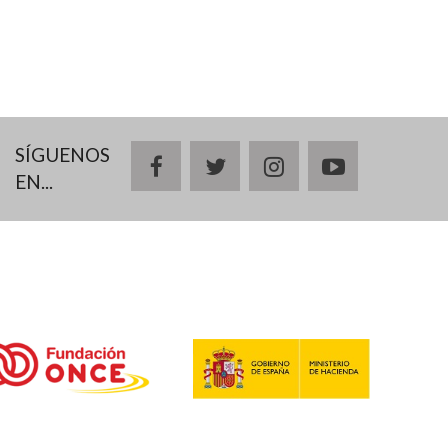
SÍGUENOS
facebook
twitter
instagram
youtube
EN...