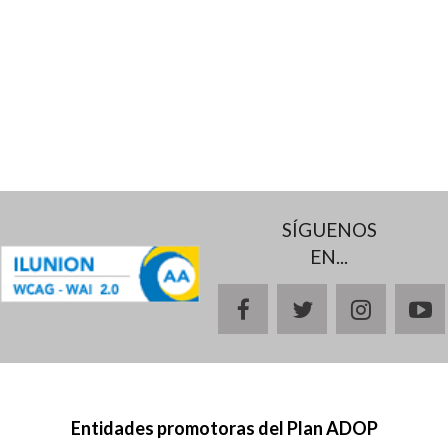
SÍGUENOS
EN...
facebook
twitter
instagr
y
Entidades promotoras del Plan ADOP