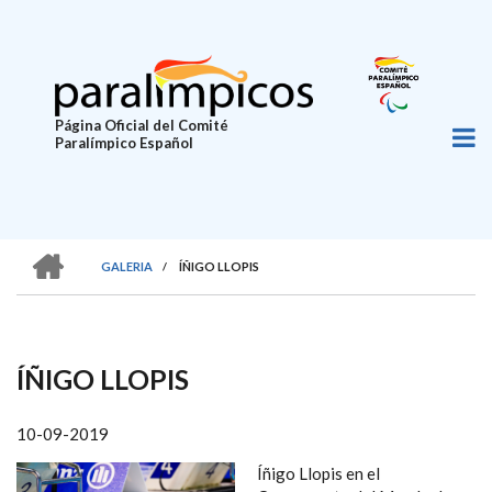
Pasar
al
contenido
principal
Página Oficial del Comité
Paralímpico Español
HOME
GALERIA
/
ÍÑIGO LLOPIS
SOBRESCRIBIR
ENLACES
DE
ÍÑIGO LLOPIS
AYUDA
A
10-09-2019
LA
Íñigo Llopis en el