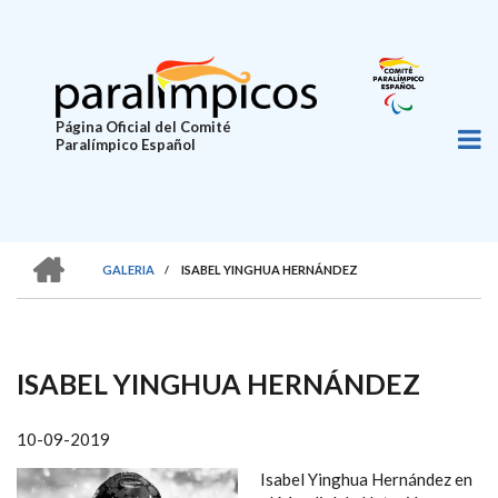
Pasar
al
contenido
principal
Página Oficial del Comité
Paralímpico Español
HOME
GALERIA
/
ISABEL YINGHUA HERNÁNDEZ
SOBRESCRIBIR
ENLACES
DE
ISABEL YINGHUA HERNÁNDEZ
AYUDA
A
10-09-2019
LA
Isabel Yinghua Hernández en