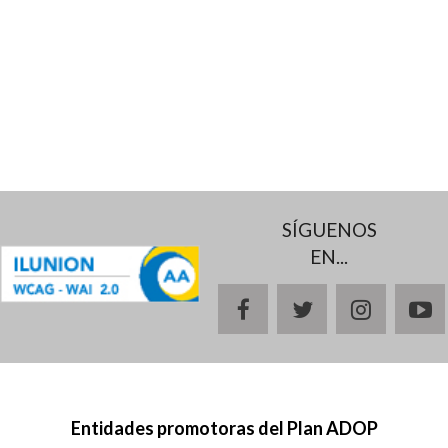
SÍGUENOS
EN...
facebook
twitter
instagr
y
Entidades promotoras del Plan ADOP