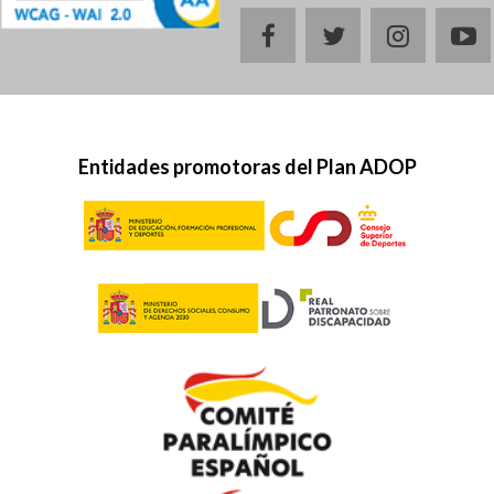
facebook
twitter
instagr
y
Entidades promotoras del Plan ADOP