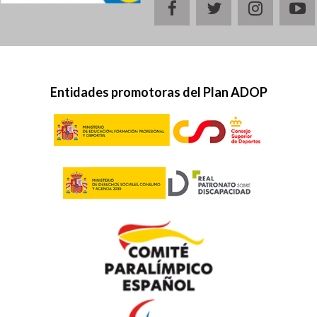
facebook
twitter
instagr
y
Entidades promotoras del Plan ADOP