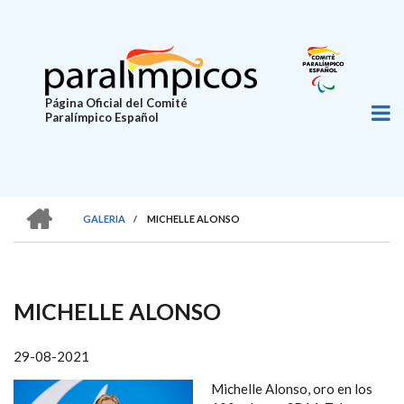
Pasar
al
contenido
principal
Página Oficial del Comité
Paralímpico Español
HOME
GALERIA
/
MICHELLE ALONSO
SOBRESCRIBIR
ENLACES
DE
MICHELLE ALONSO
AYUDA
A
29-08-2021
LA
Michelle Alonso, oro en los