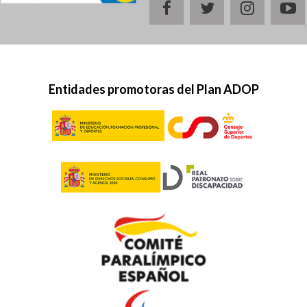
facebook
twitter
instagr
y
Entidades promotoras del Plan ADOP