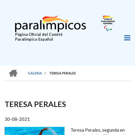
Pasar
al
contenido
principal
Página Oficial del Comité
Paralímpico Español
HOME
GALERIA
/
TERESA PERALES
SOBRESCRIBIR
ENLACES
DE
TERESA PERALES
AYUDA
A
30-08-2021
LA
Teresa Perales, segunda en