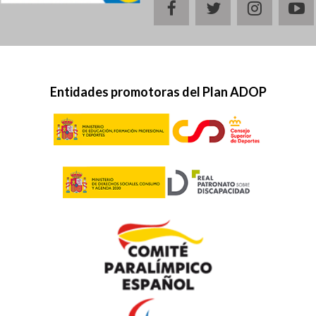
facebook
twitter
instagr
y
Entidades promotoras del Plan ADOP