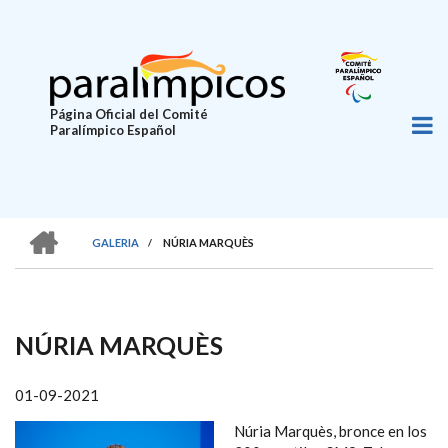
Pasar
al
contenido
principal
Página Oficial del Comité
Paralímpico Español
HOME
GALERIA
/
NÚRIA MARQUÈS
SOBRESCRIBIR
ENLACES
DE
NÚRIA MARQUÈS
AYUDA
A
01-09-2021
LA
Núria Marquès, bronce en los