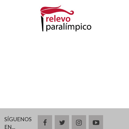
SÍGUENOS
facebook
twitter
instagram
youtube
EN...