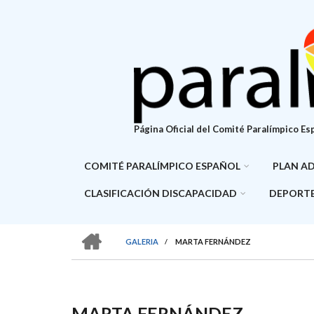
Pasar
al
contenido
principal
Página Oficial del Comité Paralímpico Es
COMITÉ PARALÍMPICO ESPAÑOL
PLAN A
CLASIFICACIÓN DISCAPACIDAD
DEPORTE
HOME
GALERIA
/
MARTA FERNÁNDEZ
SOBRESCRIBIR
ENLACES
DE
MARTA FERNÁNDEZ