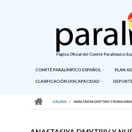
Pasar
al
contenido
principal
Página Oficial del Comité Paralímpico Es
COMITÉ PARALÍMPICO ESPAÑOL
PLAN A
CLASIFICACIÓN DISCAPACIDAD
DEPORTE
HOME
GALERIA
/
ANASTASIYA DMYTRIV Y NURIA MAR
SOBRESCRIBIR
ENLACES
DE
ANASTASIYA DMYTRIV Y NU