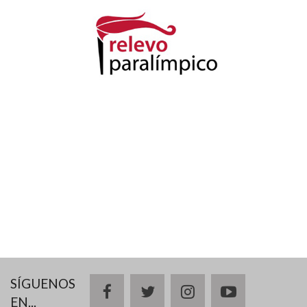
SÍGUENOS
facebook
twitter
instagram
youtube
EN...