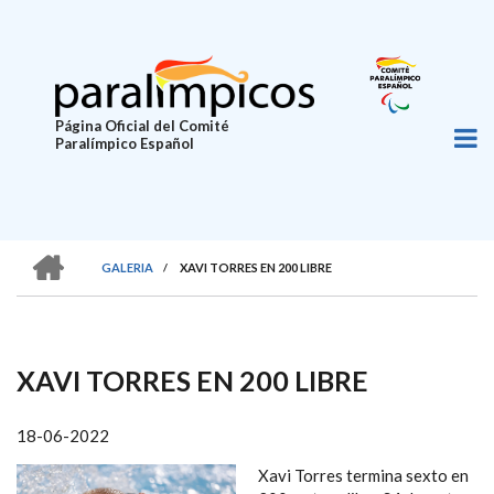
Pasar
al
contenido
principal
Página Oficial del Comité
Paralímpico Español
HOME
GALERIA
/
XAVI TORRES EN 200 LIBRE
SOBRESCRIBIR
ENLACES
DE
XAVI TORRES EN 200 LIBRE
AYUDA
A
18-06-2022
LA
Xavi Torres termina sexto en