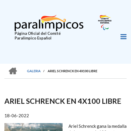
Pasar
al
contenido
principal
Página Oficial del Comité
Paralímpico Español
HOME
GALERIA
/
ARIEL SCHRENCK EN 4X100 LIBRE
SOBRESCRIBIR
ENLACES
DE
ARIEL SCHRENCK EN 4X100 LIBRE
AYUDA
A
18-06-2022
LA
Ariel Schrenck gana la medalla