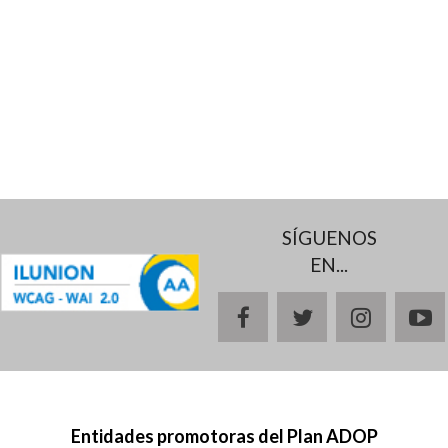
SÍGUENOS
EN...
facebook
twitter
instagr
y
Entidades promotoras del Plan ADOP