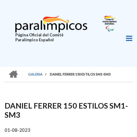
Pasar
al
contenido
principal
Página Oficial del Comité
Paralímpico Español
HOME
GALERIA
/
DANIEL FERRER 150 ESTILOS SM1-SM3
SOBRESCRIBIR
ENLACES
DE
DANIEL FERRER 150 ESTILOS SM1-
AYUDA
SM3
A
LA
01-08-2023