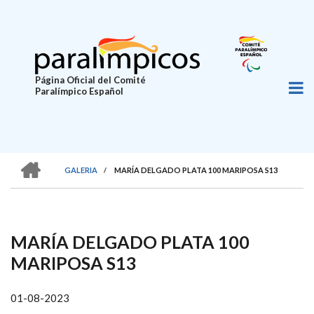
Pasar
al
contenido
principal
Página Oficial del Comité
Paralímpico Español
HOME
GALERIA
/
MARÍA DELGADO PLATA 100 MARIPOSA S13
SOBRESCRIBIR
ENLACES
DE
MARÍA DELGADO PLATA 100
AYUDA
MARIPOSA S13
A
LA
01-08-2023