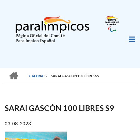
Pasar
al
contenido
principal
Página Oficial del Comité
Paralímpico Español
HOME
GALERIA
/
SARAI GASCÓN 100 LIBRES S9
SOBRESCRIBIR
ENLACES
DE
SARAI GASCÓN 100 LIBRES S9
AYUDA
A
03-08-2023
LA