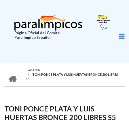
Pasar
al
contenido
principal
Página Oficial del Comité
Paralímpico Español
GALERIA
HOME
/
TONI PONCE PLATA Y LUIS HUERTAS BRONCE 200 LIBRES
SOBRESCRIBIR
S5
ENLACES
DE
AYUDA
TONI PONCE PLATA Y LUIS
A
HUERTAS BRONCE 200 LIBRES S5
LA