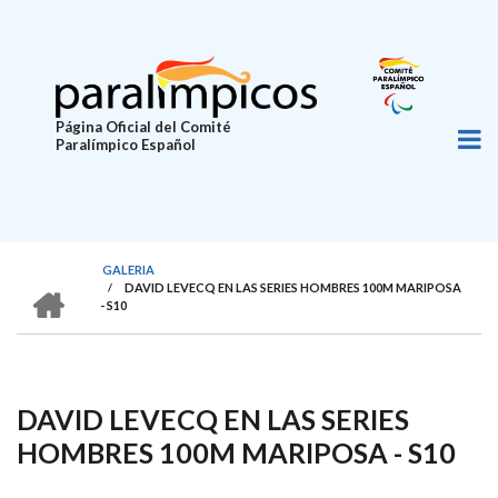
Pasar
al
contenido
principal
Página Oficial del Comité
Paralímpico Español
GALERIA
HOME
/
DAVID LEVECQ EN LAS SERIES HOMBRES 100M MARIPOSA
SOBRESCRIBIR
- S10
ENLACES
DE
AYUDA
DAVID LEVECQ EN LAS SERIES
A
HOMBRES 100M MARIPOSA - S10
LA