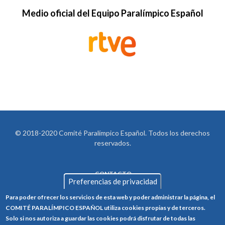
Medio oficial del Equipo Paralímpico Español
© 2018-2020 Comité Paralímpico Español. Todos los derechos
reservados.
CONTACTO
LEGAL
Preferencias de privacidad
AVISO LEGAL
FOOTER
Para poder ofrecer los servicios de esta web y poder administrar la página, el
POLÍTICA DE PRIVACIDAD
COMITÉ PARALÍMPICO ESPAÑOL utiliza cookies propias y de terceros.
Solo si nos autoriza a guardar las cookies podrá disfrutar de todas las
POLÍTICA DE COOKIES