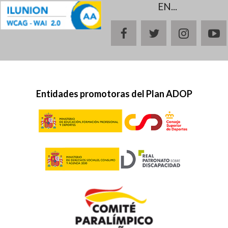
EN...
facebook
twitter
instagr
y
Entidades promotoras del Plan ADOP