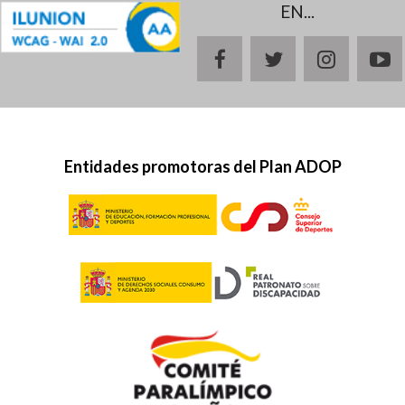
EN...
facebook
twitter
instagr
y
Entidades promotoras del Plan ADOP