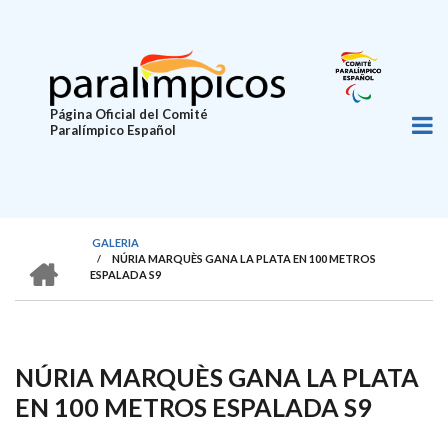
Pasar
al
contenido
principal
Página Oficial del Comité
Paralímpico Español
GALERIA
HOME
/
NÚRIA MARQUÈS GANA LA PLATA EN 100 METROS
SOBRESCRIBIR
ESPALADA S9
ENLACES
DE
AYUDA
NÚRIA MARQUÈS GANA LA PLATA
A
EN 100 METROS ESPALADA S9
LA