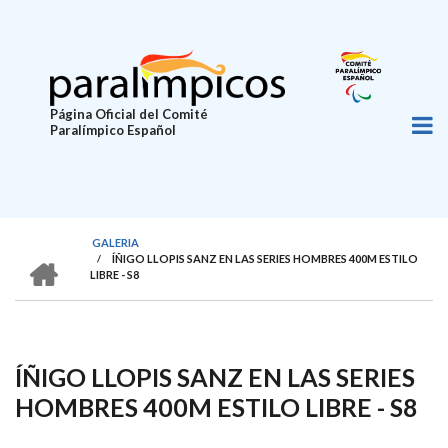
Pasar
al
contenido
principal
Página Oficial del Comité
Paralímpico Español
GALERIA
HOME
/
ÍÑIGO LLOPIS SANZ EN LAS SERIES HOMBRES 400M ESTILO
SOBRESCRIBIR
LIBRE - S8
ENLACES
DE
AYUDA
ÍÑIGO LLOPIS SANZ EN LAS SERIES
A
HOMBRES 400M ESTILO LIBRE - S8
LA