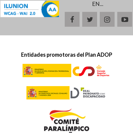
EN...
facebook
twitter
instagr
y
Entidades promotoras del Plan ADOP