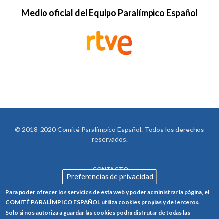
Medio oficial del Equipo Paralímpico Español
© 2018-2020 Comité Paralímpico Español. Todos los derechos
reservados.
CONTACTO
LEGAL
Preferencias de privacidad
AVISO LEGAL
FOOTER
Para poder ofrecer los servicios de esta web y poder administrar la página, el
POLÍTICA DE PRIVACIDAD
COMITÉ PARALÍMPICO ESPAÑOL utiliza cookies propias y de terceros.
Solo si nos autoriza a guardar las cookies podrá disfrutar de todas las
POLÍTICA DE COOKIES