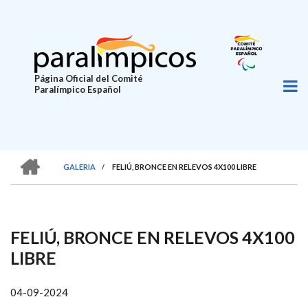
Pasar
al
contenido
principal
Página Oficial del Comité
Paralímpico Español
HOME
GALERIA
/
FELIÚ, BRONCE EN RELEVOS 4X100 LIBRE
SOBRESCRIBIR
ENLACES
DE
FELIÚ, BRONCE EN RELEVOS 4X100
AYUDA
LIBRE
A
LA
04-09-2024