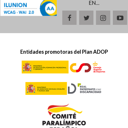
EN...
facebook
twitter
instagr
y
Entidades promotoras del Plan ADOP