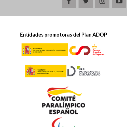
facebook
twitter
instagr
y
Entidades promotoras del Plan ADOP