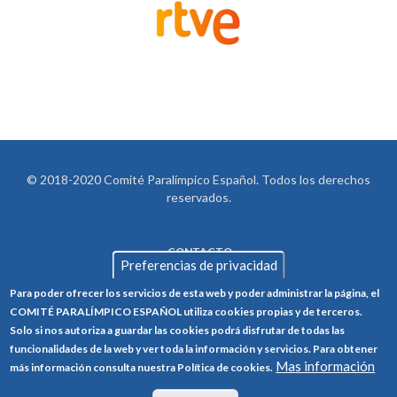
© 2018-2020 Comité Paralímpico Español. Todos los derechos
reservados.
CONTACTO
LEGAL
Preferencias de privacidad
AVISO LEGAL
FOOTER
Para poder ofrecer los servicios de esta web y poder administrar la página, el
POLÍTICA DE PRIVACIDAD
COMITÉ PARALÍMPICO ESPAÑOL utiliza cookies propias y de terceros.
Solo si nos autoriza a guardar las cookies podrá disfrutar de todas las
POLÍTICA DE COOKIES
funcionalidades de la web y ver toda la información y servicios. Para obtener
Mas información
CANAL ÉTICO
más información consulta nuestra Política de cookies.
TRABAJA CON NOSOTROS