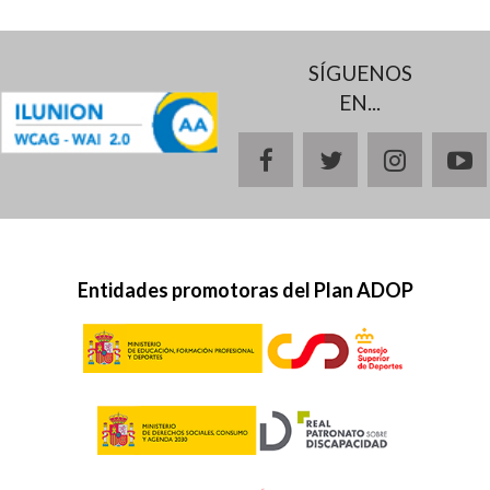
SÍGUENOS
EN...
facebook
twitter
instagr
y
Entidades promotoras del Plan ADOP