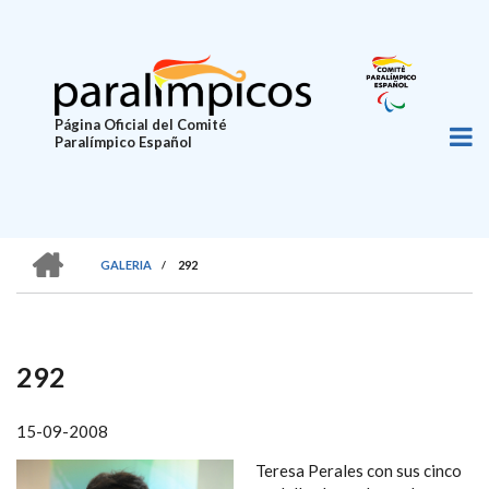
Pasar
al
contenido
principal
Página Oficial del Comité
Paralímpico Español
HOME
GALERIA
/
292
SOBRESCRIBIR
ENLACES
DE
292
AYUDA
A
15-09-2008
LA
Teresa Perales con sus cinco