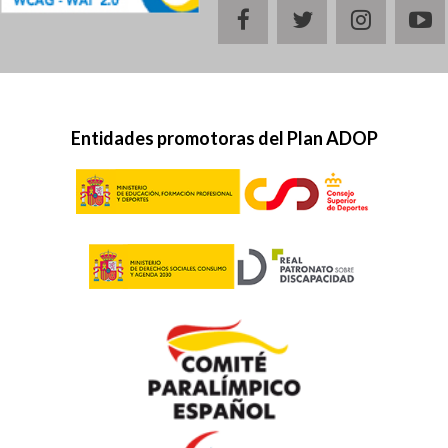
facebook
twitter
instagr
y
Entidades promotoras del Plan ADOP