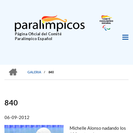
Pasar
al
contenido
principal
Página Oficial del Comité
Paralímpico Español
HOME
GALERIA
/
840
SOBRESCRIBIR
ENLACES
DE
840
AYUDA
A
06-09-2012
LA
Michelle Alonso nadando los