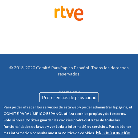
© 2018-2020 Comité Paralímpico Español. Todos los derechos
reservados.
CONTACTO
LEGAL
Preferencias de privacidad
AVISO LEGAL
FOOTER
Para poder ofrecer los servicios de esta web y poder administrar la página, el
POLÍTICA DE PRIVACIDAD
COMITÉ PARALÍMPICO ESPAÑOL utiliza cookies propias y de terceros.
Solo si nos autoriza a guardar las cookies podrá disfrutar de todas las
POLÍTICA DE COOKIES
funcionalidades de la web y ver toda la información y servicios. Para obtener
CANAL ÉTICO
Mas información
más información consulta nuestra Política de cookies.