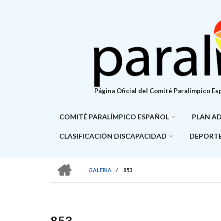
Pasar
al
contenido
principal
Página Oficial del Comité Paralímpico Es
COMITÉ PARALÍMPICO ESPAÑOL
PLAN A
CLASIFICACIÓN DISCAPACIDAD
DEPORTE
HOME
GALERIA
/
853
SOBRESCRIBIR
ENLACES
DE
853