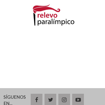
SÍGUENOS
facebook
twitter
instagram
youtube
EN...