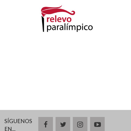
SÍGUENOS
facebook
twitter
instagram
youtube
EN...