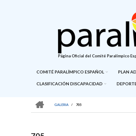
Pasar
al
contenido
principal
Página Oficial del Comité Paralímpico Es
COMITÉ PARALÍMPICO ESPAÑOL
PLAN A
CLASIFICACIÓN DISCAPACIDAD
DEPORTE
HOME
GALERIA
/
705
SOBRESCRIBIR
ENLACES
DE
705