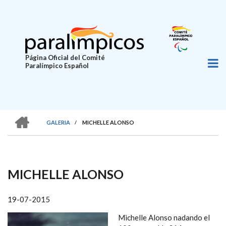
Pasar
al
contenido
principal
Página Oficial del Comité
Paralímpico Español
HOME
GALERIA
/
MICHELLE ALONSO
SOBRESCRIBIR
ENLACES
DE
MICHELLE ALONSO
AYUDA
A
19-07-2015
LA
Michelle Alonso nadando el