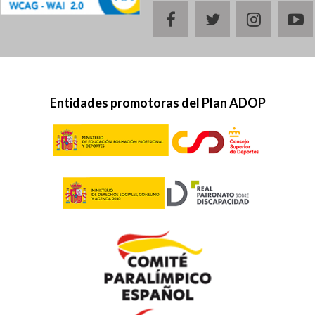
facebook
twitter
instagr
y
Entidades promotoras del Plan ADOP