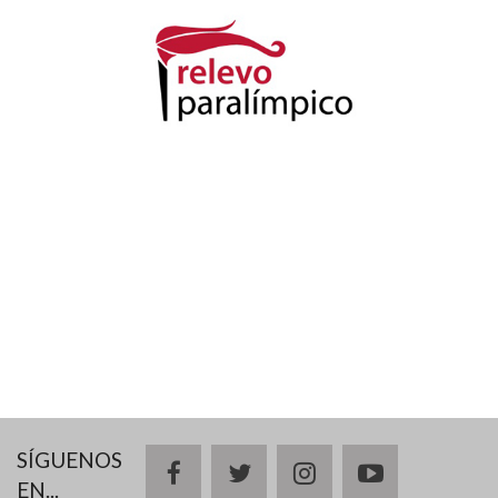
SÍGUENOS
facebook
twitter
instagram
youtube
EN...