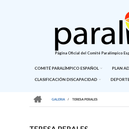
Pasar
al
contenido
principal
Página Oficial del Comité Paralímpico Es
COMITÉ PARALÍMPICO ESPAÑOL
PLAN A
CLASIFICACIÓN DISCAPACIDAD
DEPORTE
HOME
GALERIA
/
TERESA PERALES
SOBRESCRIBIR
ENLACES
DE
TERESA PERALES