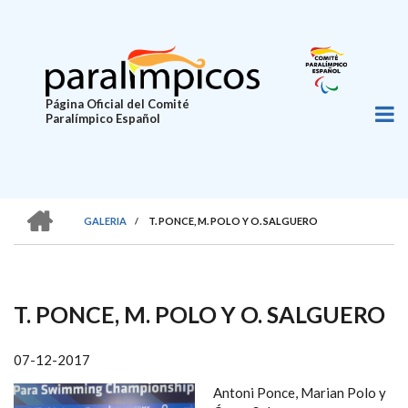
Pasar
al
contenido
principal
Página Oficial del Comité
Paralímpico Español
HOME
GALERIA
/
T. PONCE, M. POLO Y O. SALGUERO
SOBRESCRIBIR
ENLACES
DE
T. PONCE, M. POLO Y O. SALGUERO
AYUDA
A
07-12-2017
LA
Antoni Ponce, Marian Polo y