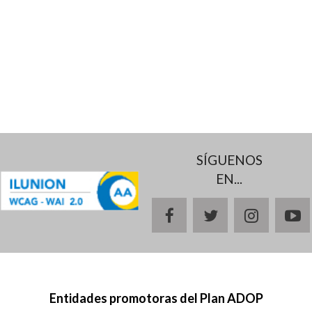
SÍGUENOS
EN...
facebook
twitter
instagr
y
Entidades promotoras del Plan ADOP