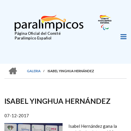
Pasar
al
contenido
principal
Página Oficial del Comité
Paralímpico Español
HOME
GALERIA
/
ISABEL YINGHUA HERNÁNDEZ
SOBRESCRIBIR
ENLACES
DE
ISABEL YINGHUA HERNÁNDEZ
AYUDA
A
07-12-2017
LA
Isabel Hernández gana la