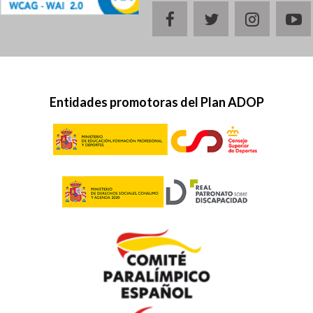
facebook
twitter
instagr
y
Entidades promotoras del Plan ADOP