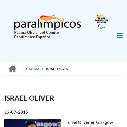
Pasar
al
contenido
principal
Página Oficial del Comité
Paralímpico Español
HOME
GALERIA
/
ISRAEL OLIVER
SOBRESCRIBIR
ENLACES
DE
ISRAEL OLIVER
AYUDA
A
19-07-2015
LA
Israel Oliver en Glasgow