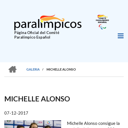
Pasar
al
contenido
principal
Página Oficial del Comité
Paralímpico Español
HOME
GALERIA
/
MICHELLE ALONSO
SOBRESCRIBIR
ENLACES
DE
MICHELLE ALONSO
AYUDA
A
07-12-2017
LA
Michelle Alonso consigue la