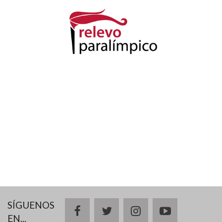
SÍGUENOS
facebook
twitter
instagram
youtube
EN...