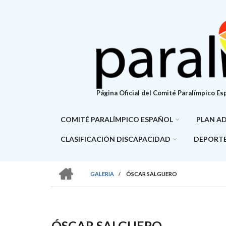
Pasar
al
contenido
principal
Página Oficial del Comité Paralímpico Es
COMITÉ PARALÍMPICO ESPAÑOL
PLAN A
CLASIFICACIÓN DISCAPACIDAD
DEPORTE
HOME
GALERIA
/
ÓSCAR SALGUERO
SOBRESCRIBIR
ENLACES
DE
ÓSCAR SALGUERO