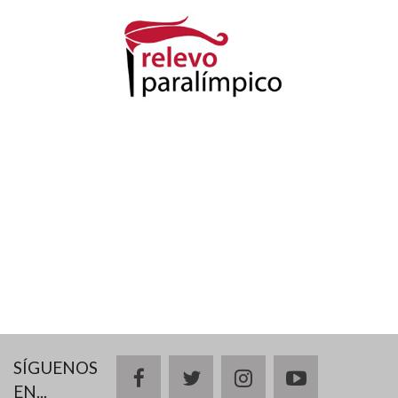
SÍGUENOS
facebook
twitter
instagram
youtube
EN...