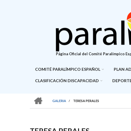
Pasar
al
contenido
principal
Página Oficial del Comité Paralímpico Es
COMITÉ PARALÍMPICO ESPAÑOL
PLAN A
CLASIFICACIÓN DISCAPACIDAD
DEPORTE
HOME
GALERIA
/
TERESA PERALES
SOBRESCRIBIR
ENLACES
DE
TERESA PERALES