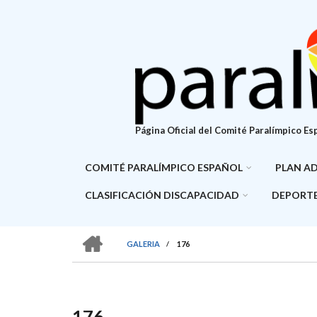
Pasar
al
contenido
principal
Página Oficial del Comité Paralímpico Es
COMITÉ PARALÍMPICO ESPAÑOL
PLAN A
CLASIFICACIÓN DISCAPACIDAD
DEPORTE
HOME
GALERIA
/
176
SOBRESCRIBIR
ENLACES
DE
176