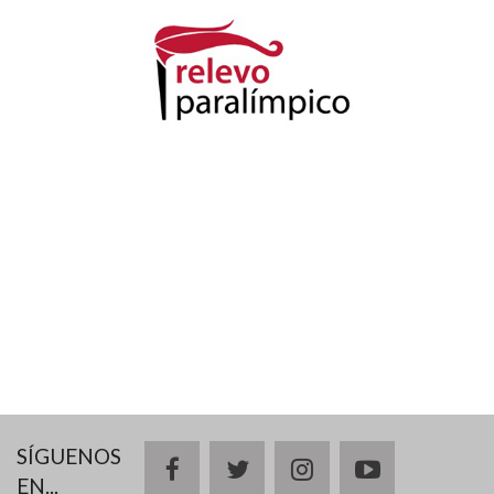
SÍGUENOS
facebook
twitter
instagram
youtube
EN...