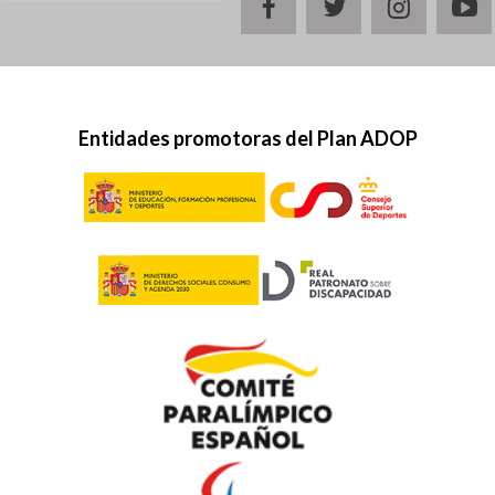
facebook
twitter
instagr
y
Entidades promotoras del Plan ADOP