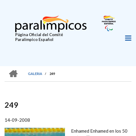
Pasar
al
contenido
principal
Página Oficial del Comité
Paralímpico Español
HOME
GALERIA
/
249
SOBRESCRIBIR
ENLACES
DE
249
AYUDA
A
14-09-2008
LA
Enhamed Enhamed en los 50