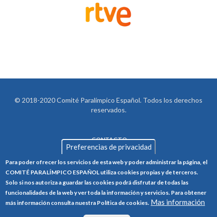
© 2018-2020 Comité Paralímpico Español. Todos los derechos
reservados.
CONTACTO
LEGAL
Preferencias de privacidad
AVISO LEGAL
FOOTER
Para poder ofrecer los servicios de esta web y poder administrar la página, el
POLÍTICA DE PRIVACIDAD
COMITÉ PARALÍMPICO ESPAÑOL utiliza cookies propias y de terceros.
Solo si nos autoriza a guardar las cookies podrá disfrutar de todas las
POLÍTICA DE COOKIES
funcionalidades de la web y ver toda la información y servicios. Para obtener
CANAL ÉTICO
Mas información
más información consulta nuestra Política de cookies.
TRABAJA CON NOSOTROS