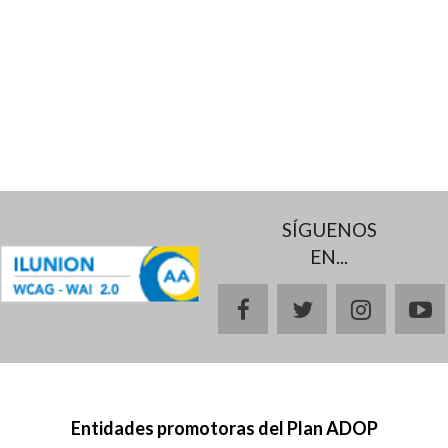
SÍGUENOS
EN...
facebook
twitter
instagr
y
Entidades promotoras del Plan ADOP