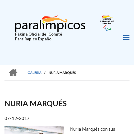
Pasar
al
contenido
principal
Página Oficial del Comité
Paralímpico Español
HOME
GALERIA
/
NURIA MARQUÉS
SOBRESCRIBIR
ENLACES
DE
NURIA MARQUÉS
AYUDA
A
07-12-2017
LA
Nuria Marqués con sus