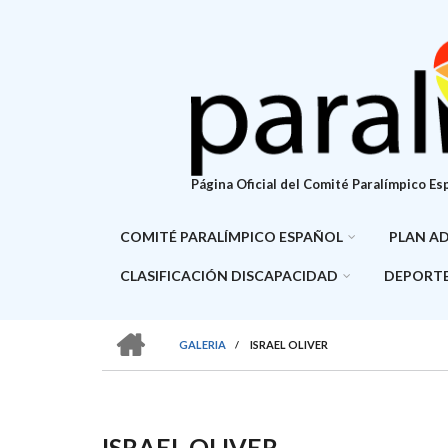
Pasar
al
contenido
principal
Página Oficial del Comité Paralímpico Es
COMITÉ PARALÍMPICO ESPAÑOL
PLAN A
CLASIFICACIÓN DISCAPACIDAD
DEPORTE
HOME
GALERIA
/
ISRAEL OLIVER
SOBRESCRIBIR
ENLACES
DE
ISRAEL OLIVER