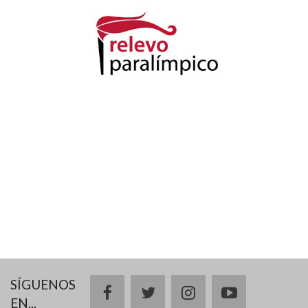
SÍGUENOS
facebook
twitter
instagram
youtube
EN...