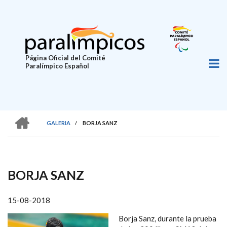
Pasar
al
contenido
principal
Página Oficial del Comité
Paralímpico Español
HOME
GALERIA
/
BORJA SANZ
SOBRESCRIBIR
ENLACES
DE
BORJA SANZ
AYUDA
A
15-08-2018
LA
Borja Sanz, durante la prueba