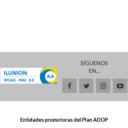
SÍGUENOS
EN...
facebook
twitter
instagr
y
Entidades promotoras del Plan ADOP