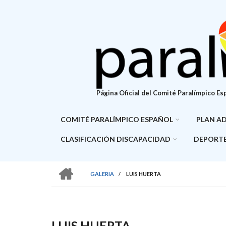
Pasar
al
contenido
principal
Página Oficial del Comité Paralímpico Es
COMITÉ PARALÍMPICO ESPAÑOL
PLAN A
CLASIFICACIÓN DISCAPACIDAD
DEPORTE
HOME
GALERIA
/
LUIS HUERTA
SOBRESCRIBIR
ENLACES
DE
LUIS HUERTA