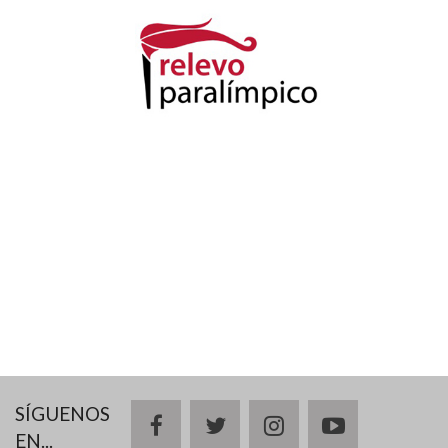
SÍGUENOS
facebook
twitter
instagram
youtube
EN...