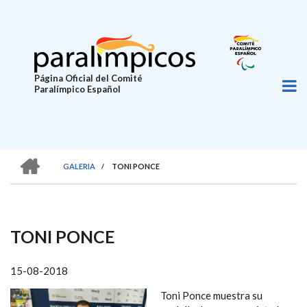
Pasar
al
contenido
principal
Página Oficial del Comité
Paralímpico Español
HOME
GALERIA
/
TONI PONCE
SOBRESCRIBIR
ENLACES
DE
TONI PONCE
AYUDA
A
15-08-2018
LA
Toni Ponce muestra su