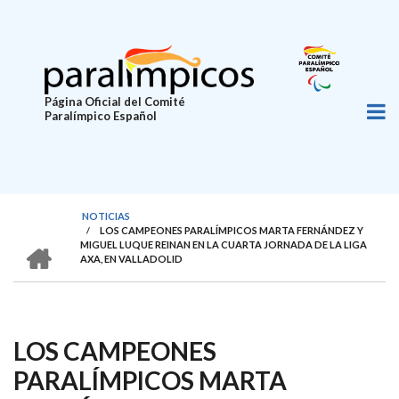
Pasar
al
contenido
principal
Página Oficial del Comité
Paralímpico Español
NOTICIAS
/
LOS CAMPEONES PARALÍMPICOS MARTA FERNÁNDEZ Y
SOBRESCRIBIR
HOME
MIGUEL LUQUE REINAN EN LA CUARTA JORNADA DE LA LIGA
AXA, EN VALLADOLID
ENLACES
DE
AYUDA
LOS CAMPEONES
A
LA
PARALÍMPICOS MARTA