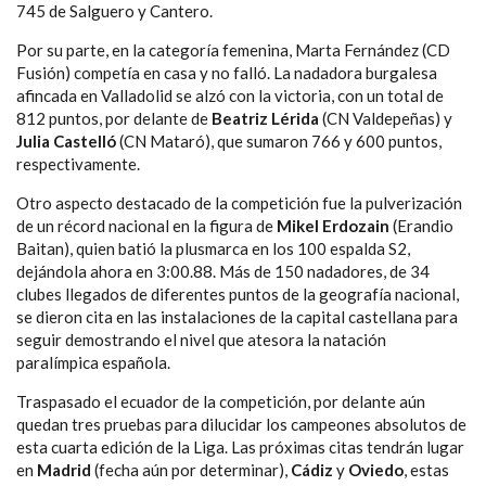
745 de Salguero y Cantero.
Por su parte, en la categoría femenina, Marta Fernández (CD
Fusión) competía en casa y no falló. La nadadora burgalesa
afincada en Valladolid se alzó con la victoria, con un total de
812 puntos, por delante de
Beatriz Lérida
(CN Valdepeñas) y
Julia Castelló
(CN Mataró), que sumaron 766 y 600 puntos,
respectivamente.
Otro aspecto destacado de la competición fue la pulverización
de un récord nacional en la figura de
Mikel Erdozain
(Erandio
Baitan), quien batió la plusmarca en los 100 espalda S2,
dejándola ahora en 3:00.88. Más de 150 nadadores, de 34
clubes llegados de diferentes puntos de la geografía nacional,
se dieron cita en las instalaciones de la capital castellana para
seguir demostrando el nivel que atesora la natación
paralímpica española.
Traspasado el ecuador de la competición, por delante aún
quedan tres pruebas para dilucidar los campeones absolutos de
esta cuarta edición de la Liga. Las próximas citas tendrán lugar
en
Madrid
(fecha aún por determinar),
Cádiz
y
Oviedo
, estas