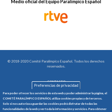
Medio oficial del Equipo Paralímpico Español
© 2018-2020 Comité Paralímpico Español. Todos los derechos
reservados.
CONTACTO
LEGAL
Preferencias de privacidad
AVISO LEGAL
FOOTER
Para poder ofrecer los servicios de esta web y poder administrar la página, el
POLÍTICA DE PRIVACIDAD
COMITÉ PARALÍMPICO ESPAÑOL utiliza cookies propias y de terceros.
Solo si nos autoriza a guardar las cookies podrá disfrutar de todas las
POLÍTICA DE COOKIES
funcionalidades de la web y ver toda la información y servicios. Para obtener