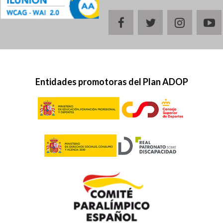
facebook
twitter
instagr
y
Entidades promotoras del Plan ADOP