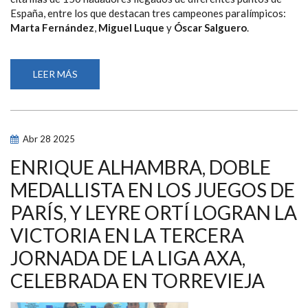
España, entre los que destacan tres campeones paralímpicos:
Marta Fernández
,
Miguel Luque
y
Óscar Salguero
.
LEER MÁS
SOBRE
LA
LIGA
AXA
DE
NATACIÓN
PARALÍMPICA
Abr
28
2025
ATERRIZA
EN
VALLADOLID
ENRIQUE ALHAMBRA, DOBLE
CON
TRES
MEDALLISTA EN LOS JUEGOS DE
CAMPEONES
PARALÍMPICOS
PARÍS, Y LEYRE ORTÍ LOGRAN LA
Y
18
MEDALLAS
VICTORIA EN LA TERCERA
EN
JUEGOS
JORNADA DE LA LIGA AXA,
CELEBRADA EN TORREVIEJA