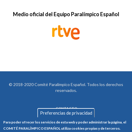
Medio oficial del Equipo Paralímpico Español
© 2018-2020 Comité Paralímpico Español. Todos los derechos
reservados.
CONTACTO
LEGAL
Preferencias de privacidad
AVISO LEGAL
FOOTER
Para poder ofrecer los servicios de esta web y poder administrar la página, el
POLÍTICA DE PRIVACIDAD
COMITÉ PARALÍMPICO ESPAÑOL utiliza cookies propias y de terceros.