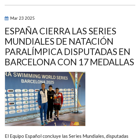
DOBLE
MEDALLISTA
EN
LOS
Mar
23
2025
JUEGOS
DE
PARÍS,
ESPAÑA CIERRA LAS SERIES
Y
LEYRE
MUNDIALES DE NATACIÓN
ORTÍ
LOGRAN
PARALÍMPICA DISPUTADAS EN
LA
VICTORIA
EN
BARCELONA CON 17 MEDALLAS
LA
TERCERA
JORNADA
DE
LA
LIGA
AXA,
CELEBRADA
EN
TORREVIEJA
El Equipo Español concluye las Series Mundiales, disputadas