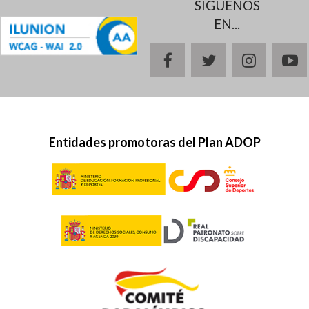
SÍGUENOS
EN...
facebook
twitter
instagr
y
Entidades promotoras del Plan ADOP