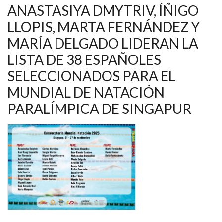
DELGADO,
ANASTASIYA DMYTRIV, ÍÑIGO
ENTRE
LOS
LLOPIS, MARTA FERNÁNDEZ Y
37
ESPAÑOLES
MARÍA DELGADO LIDERAN LA
QUE
DISPUTAN
EL
LISTA DE 38 ESPAÑOLES
MUNDIAL
DE
SELECCIONADOS PARA EL
NATACIÓN
PARALÍMPICA
MUNDIAL DE NATACIÓN
DE
SINGAPUR
PARALÍMPICA DE SINGAPUR