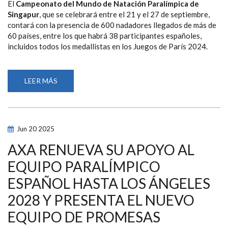
El
Campeonato del Mundo de Natación Paralímpica de
Singapur
, que se celebrará entre el 21 y el 27 de septiembre,
contará con la presencia de 600 nadadores llegados de más de
60 países, entre los que habrá 38 participantes españoles,
incluidos todos los medallistas en los Juegos de París 2024.
LEER MÁS
SOBRE
ANASTASIYA
DMYTRIV,
ÍÑIGO
LLOPIS,
MARTA
FERNÁNDEZ
Jun
20
2025
Y
MARÍA
DELGADO
AXA RENUEVA SU APOYO AL
LIDERAN
LA
EQUIPO PARALÍMPICO
LISTA
DE
ESPAÑOL HASTA LOS ÁNGELES
38
ESPAÑOLES
SELECCIONADOS
2028 Y PRESENTA EL NUEVO
PARA
EL
EQUIPO DE PROMESAS
MUNDIAL
DE