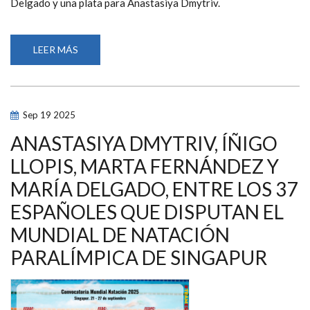
Delgado y una plata para Anastasiya Dmytriv.
LEER MÁS
SOBRE
ÍÑIGO
LLOPIS
Y
MARÍA
DELGADO
CAMPEONES
Sep
19
2025
DEL
MUNDO
Y
ANASTASIYA DMYTRIV, ÍÑIGO
TASY
DMYTRIV
LLOPIS, MARTA FERNÁNDEZ Y
PLATA
EN
MARÍA DELGADO, ENTRE LOS 37
EL
SEGUNDO
DÍA
ESPAÑOLES QUE DISPUTAN EL
DEL
MUNDIAL
MUNDIAL DE NATACIÓN
DE
NATACIÓN
PARALÍMPICA DE SINGAPUR
PARALÍMPICA