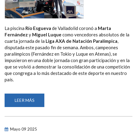
La piscina
Río Esgueva
de Valladolid coronó a
Marta
Fernández
y
Miguel Luque
como vencedores absolutos de la
cuarta jornada de la
Liga AXA de Natación Paralímpica
,
disputada este pasado fin de semana. Ambos, campeones
paralímpicos (Fernández en Tokio y Luque en Atenas), se
impusieron en una doble jornada con gran participación y en la
que se volvió a demostrar la consolidación de una competición
que congrega a lo más destacado de este deporte en nuestro
país.
LEER MÁS
SOBRE
LOS
CAMPEONES
PARALÍMPICOS
MARTA
FERNÁNDEZ
Y
Mayo
09
2025
MIGUEL
LUQUE