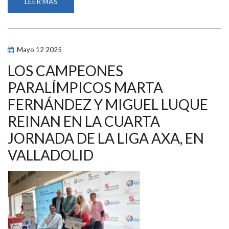
LEER MÁS
SOBRE
AXA
RENUEVA
SU
APOYO
AL
EQUIPO
Mayo
12
2025
PARALÍMPICO
ESPAÑOL
HASTA
LOS CAMPEONES
LOS
ÁNGELES
PARALÍMPICOS MARTA
2028
Y
FERNÁNDEZ Y MIGUEL LUQUE
PRESENTA
EL
NUEVO
REINAN EN LA CUARTA
EQUIPO
DE
JORNADA DE LA LIGA AXA, EN
PROMESAS
VALLADOLID