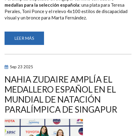
medallas para la selección española
: una plata para Teresa
Perales, Toni Ponce y el relevo 4x100 estilos de discapacidad
visual y un bronce para Marta Fernández.
LEER MÁS
SOBRE
PLATAS
PARA
TERESA
PERALES,
TONI
PONCE
Sep
23
2025
Y
EL
RELEVO
NAHIA ZUDAIRE AMPLÍA EL
4X100
ESTILOS
MEDALLERO ESPAÑOL EN EL
Y
UN
MUNDIAL DE NATACIÓN
BRONCE
PARA
MARTA
PARALÍMPICA DE SINGAPUR
FERNÁNDEZ
EN
LA
CUARTA
JORNADA
DEL
MUNDIAL