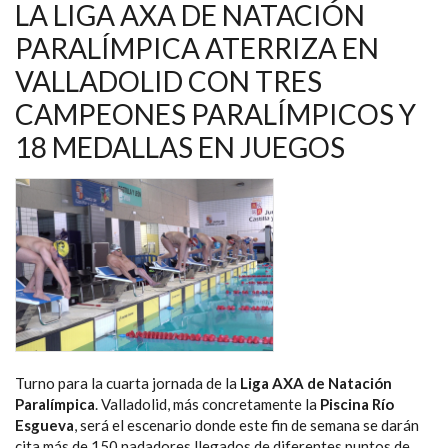
REINAN
LA LIGA AXA DE NATACIÓN
EN
LA
PARALÍMPICA ATERRIZA EN
CUARTA
JORNADA
VALLADOLID CON TRES
DE
LA
LIGA
CAMPEONES PARALÍMPICOS Y
AXA,
EN
18 MEDALLAS EN JUEGOS
VALLADOLID
Turno para la cuarta jornada de la
Liga AXA de Natación
Paralímpica
. Valladolid, más concretamente la
Piscina Río
Esgueva
, será el escenario donde este fin de semana se darán
cita más de 150 nadadores llegados de diferentes puntos de