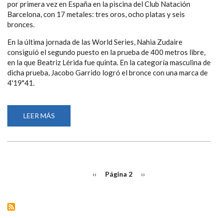
por primera vez en España en la piscina del Club Natación
Barcelona, con 17 metales: tres oros, ocho platas y seis
bronces.
En la última jornada de las World Series, Nahia Zudaire
consiguió el segundo puesto en la prueba de 400 metros libre,
en la que Beatriz Lérida fue quinta. En la categoría masculina de
dicha prueba, Jacobo Garrido logró el bronce con una marca de
4'19"41.
LEER MÁS
SOBRE
ESPAÑA
CIERRA
LAS
SERIES
MUNDIALES
DE
NATACIÓN
PAGINACIÓN
PARALÍMPICA
Página
‹‹
Página 2
Siguiente
››
DISPUTADAS
anterior
página
EN
BARCELONA
CON
17
MEDALLAS