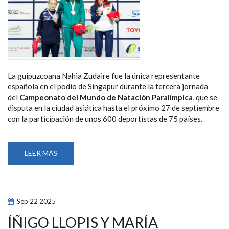
DE
NATACIÓN
PARALÍMPICA
La guipuzcoana Nahia Zudaire fue la única representante
española en el podio de Singapur durante la tercera jornada
del
Campeonato del Mundo de Natación Paralímpica
, que se
disputa en la ciudad asiática hasta el próximo 27 de septiembre
con la participación de unos 600 deportistas de 75 países.
LEER MÁS
SOBRE
NAHIA
ZUDAIRE
AMPLÍA
EL
MEDALLERO
ESPAÑOL
Sep
22
2025
EN
EL
MUNDIAL
ÍÑIGO LLOPIS Y MARÍA
DE