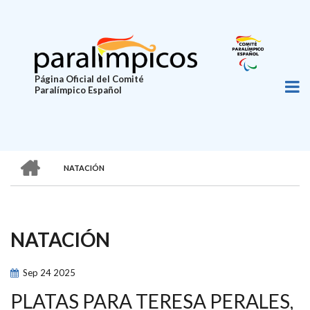
Pasar
al
contenido
principal
Página Oficial del Comité
Paralímpico Español
HOME
NATACIÓN
SOBRESCRIBIR
ENLACES
DE
NATACIÓN
AYUDA
A
Sep
24
2025
LA
PLATAS PARA TERESA PERALES,