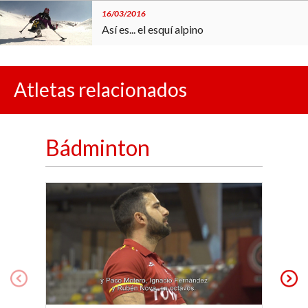
16/03/2016
Así es... el esquí alpino
19/02/2016
Atletas relacionados
Así es... la halterofilia paralímpica
14/10/2016
Bádminton
Así es... el rugby en silla de ruedas
14/10/2015
Así es... el tenis de mesa paralímpico
24/09/2015
Así es... el judo paralímpico