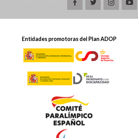
facebook
twitter
instagr
y
Entidades promotoras del Plan ADOP