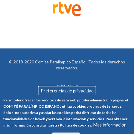
© 2018-2020 Comité Paralímpico Español. Todos los derechos
reservados.
CONTACTO
LEGAL
Preferencias de privacidad
AVISO LEGAL
FOOTER
Para poder ofrecer los servicios de esta web y poder administrar la página, el
POLÍTICA DE PRIVACIDAD
COMITÉ PARALÍMPICO ESPAÑOL utiliza cookies propias y de terceros.
Solo si nos autoriza a guardar las cookies podrá disfrutar de todas las
POLÍTICA DE COOKIES
funcionalidades de la web y ver toda la información y servicios. Para obtener
Mas información
CANAL ÉTICO
más información consulta nuestra Política de cookies.
TRABAJA CON NOSOTROS