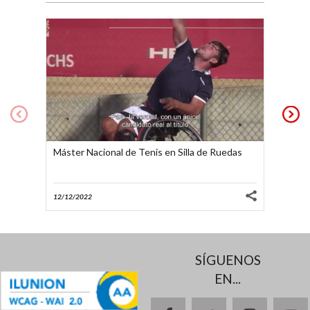
Open I
Máster Nacional de Tenis en Silla de Ruedas
Vicario
12/07/2
12/12/2022
SÍGUENOS
EN...