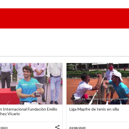
ña
ña
ico
 Internacional Fundación Emilio
Liga Mapfre de tenis en silla
hez Vicario
/2021
03/08/2020