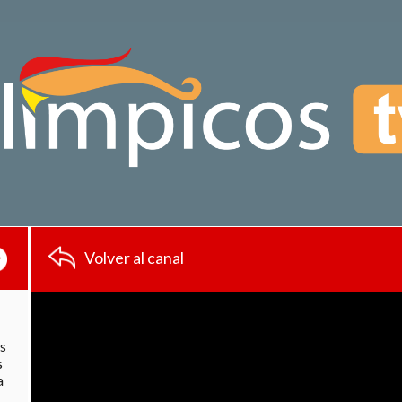
Volver al canal
as
s
a