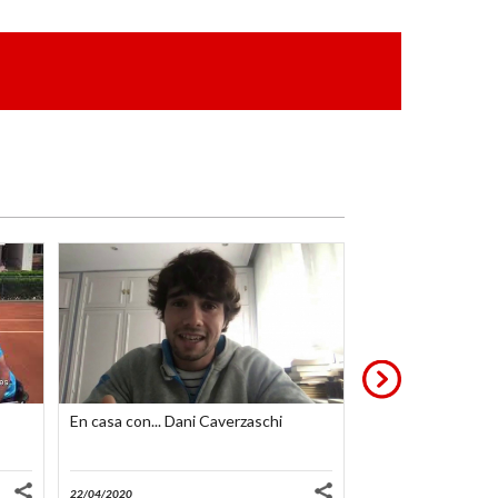
En casa con... Dani Caverzaschi
Martín de la Puen
Máster
…
22/04/2020
02/12/2019