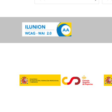
12/12/2022
Máster Nacional de
Tenis en Silla de Rued
05/12/2022
Campeonato de Euro
de Esgrima
28/11/2022
Mundial de Triatlón
Paralímpico
07/11/2022
Criterios de