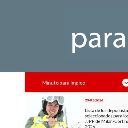
Pasar
al
contenido
principal
Minuto paralímpico
20/01/2026
Lista de los deportist
seleccionados para lo
JJPP de Milán-Cortin
2026