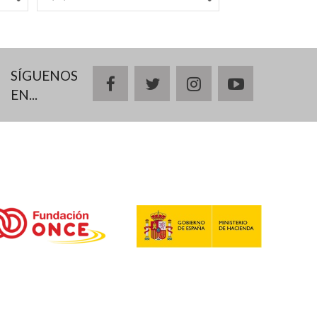
SÍGUENOS
facebook
twitter
instagram
youtube
EN...