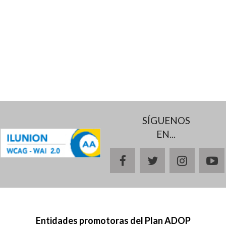
SÍGUENOS
EN...
facebook
twitter
instagr
y
Entidades promotoras del Plan ADOP