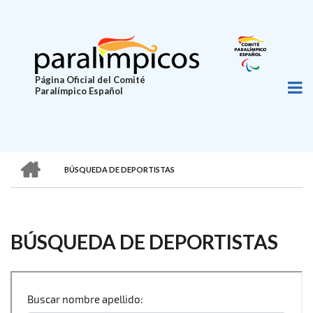
Pasar
al
contenido
principal
Página Oficial del Comité
Paralímpico Español
HOME
BÚSQUEDA DE DEPORTISTAS
SOBRESCRIBIR
ENLACES
DE
BÚSQUEDA DE DEPORTISTAS
AYUDA
A
LA