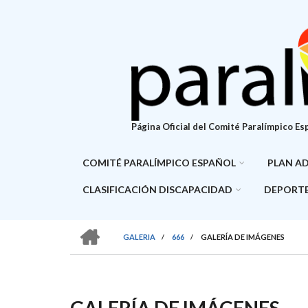
Pasar
al
contenido
principal
Página Oficial del Comité Paralímpico Es
COMITÉ PARALÍMPICO ESPAÑOL
PLAN A
CLASIFICACIÓN DISCAPACIDAD
DEPORTE
HOME
GALERIA
/
666
/
GALERÍA DE IMÁGENES
SOBRESCRIBIR
ENLACES
DE
GALERÍA DE IMÁGENES