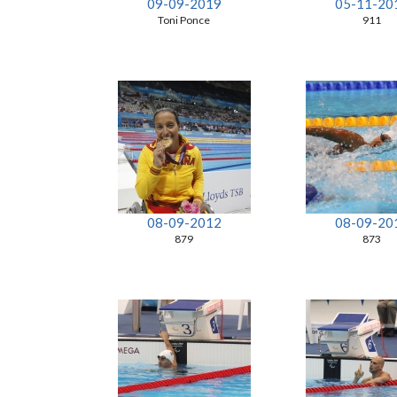
09-09-2019
05-11-20
Toni Ponce
911
08-09-2012
08-09-20
879
873