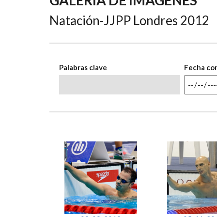
AYUDA
Natación-JJPP Londres 2012
A
LA
NAVEGACIÓN
Palabras clave
Fecha co