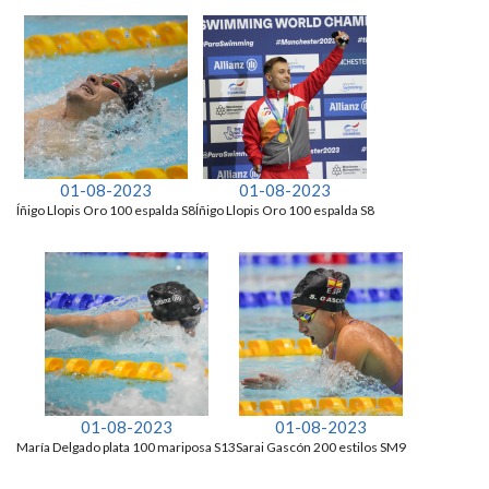
01-08-2023
01-08-2023
Íñigo Llopis Oro 100 espalda S8
Íñigo Llopis Oro 100 espalda S8
01-08-2023
01-08-2023
María Delgado plata 100 mariposa S13
Sarai Gascón 200 estilos SM9