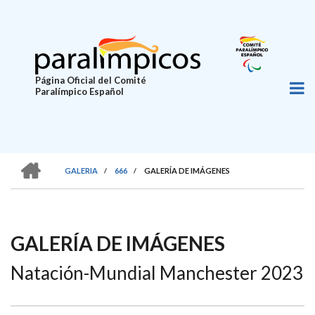
Pasar
al
contenido
principal
Página Oficial del Comité
Paralímpico Español
HOME
GALERIA
/
666
/
GALERÍA DE IMÁGENES
SOBRESCRIBIR
ENLACES
DE
GALERÍA DE IMÁGENES
AYUDA
Natación-Mundial Manchester 2023
A
LA