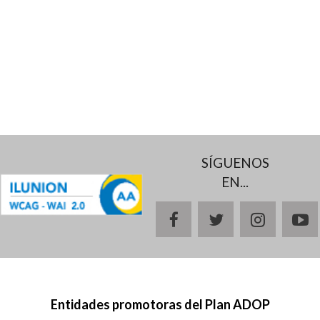
SÍGUENOS
EN...
facebook
twitter
instagr
y
Entidades promotoras del Plan ADOP