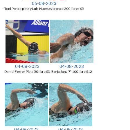
05-08-2023
Toni Ponce plata y Luis Huertas bronce 200 libres S5
04-08-2023
04-08-2023
Daniel Ferrer Plata 50 libre S3
Borja Sanz 7º 100 libre S12
04-08-2023
04-08-2023