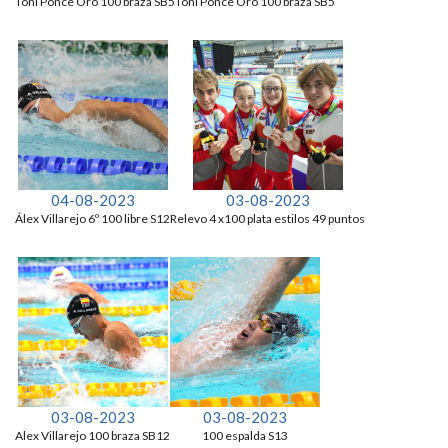
Toni Ponce Oro 100 braza SB5
Toni Ponce Oro 100 braza SB5
04-08-2023
03-08-2023
Álex Villarejo 6º 100 libre S12
Relevo 4 x100 plata estilos 49 puntos
03-08-2023
03-08-2023
Alex Villarejo 100 braza SB12
100 espalda S13