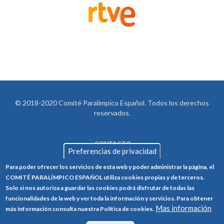
© 2018-2020 Comité Paralímpico Español. Todos los derechos
reservados.
CONTACTO
LEGAL
Preferencias de privacidad
AVISO LEGAL
FOOTER
Para poder ofrecer los servicios de esta web y poder administrar la página, el
POLÍTICA DE PRIVACIDAD
COMITÉ PARALÍMPICO ESPAÑOL utiliza cookies propias y de terceros.
Solo si nos autoriza a guardar las cookies podrá disfrutar de todas las
POLÍTICA DE COOKIES
funcionalidades de la web y ver toda la información y servicios. Para obtener
CANAL ÉTICO
Mas información
más información consulta nuestra Política de cookies.
TRABAJA CON NOSOTROS