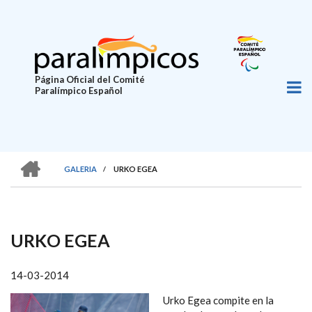
Pasar
al
contenido
principal
Página Oficial del Comité
Paralímpico Español
HOME
GALERIA
/
URKO EGEA
SOBRESCRIBIR
ENLACES
DE
URKO EGEA
AYUDA
A
14-03-2014
LA
Urko Egea compite en la