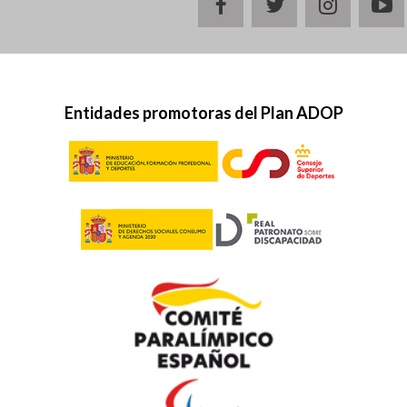
facebook
twitter
instagr
y
Entidades promotoras del Plan ADOP